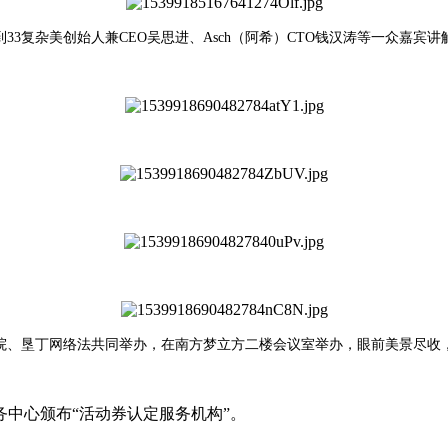
33复杂美创始人兼CEO吴思进、Asch（阿希）CTO钱汉涛等一众嘉宾
法培学院、垦丁网络法共同举办，在南方梦立方二楼会议室举办，眼前美景尽
务中心颁布“活动券认定服务机构”。